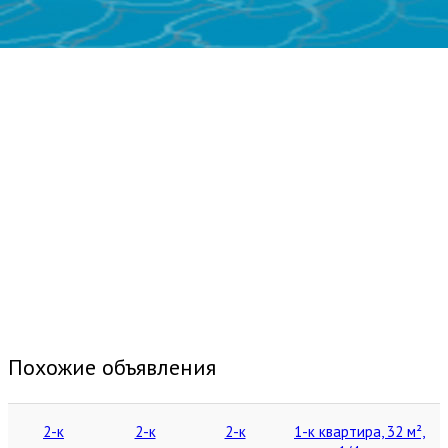
Похожие объявления
2-к
2-к
2-к
1-к квартира, 32 м²,