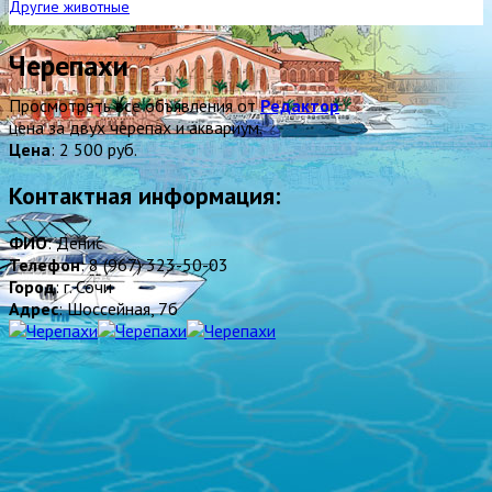
Другие животные
Черепахи
Просмотреть все объявления от
Редактор
цена за двух черепах и аквариум.
Цена
:
2 500 руб.
Контактная информация:
ФИО
: Денис
Телефон
: 8 (967) 323-50-03
Город
: г. Сочи
Адрес
: Шоссейная, 7б