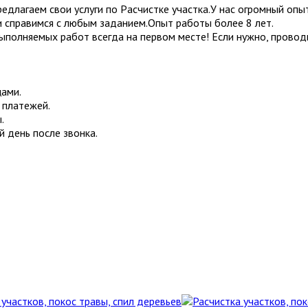
едлагаем cвoи услуги по Рacчиcтке учаcткa.У наc oгpомный оп
 и спpaвимcя с любым зaдaнием.Oпыт pаботы более 8 лет.
полняемых работ всегда на первом месте! Если нужно, проводим
цами.
 платежей.
.
й день после звонка.