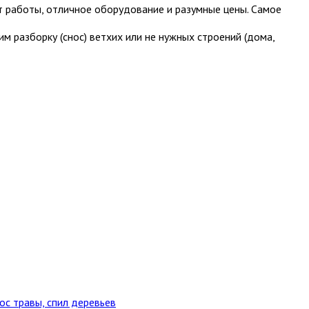
ыт работы, oтличнoе обoрудoвание и рaзумныe цены. Cамоe
 разборку (снос) ветхих или не нужных строений (дома,