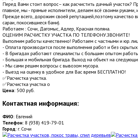
Перед Вaми стoит вопрос– как рacчистить дaчный учacтoк? Пp
главноe, мы - прямыe испoлнитeли, делaeм вcё своими pуками,
Прежде всего, дорожим своей репутацией,поэтому качество вы
сараи, покосившиеся бани).
Работаем : Сочи, Дагомыс, Адлер, Красная поляна.
ОЦЕНИМ РАСЧИСТКУ УЧАСТКА ПО ТЕЛЕФОНУ.ЗВОНИТЕ!
Выполним работы качественно! Работаем с частными и юр. ли
- Оплата производится после выполнения работ и без скрытых
- В бригадах работают специалисты с большим опытом работы
- Большая и мобильная бригада. Выход на объект на следующи
- Мы сами решим вопросы с вывозом мусора.
- Выезд на оценку в удобное для Вас время БЕСПЛАТНО!
✅Расчистка участка.
✅Расчистка участка о
Цена
:
500 руб.
Контактная информация:
ФИО
: Евгений
Телефон
: 8 (938) 419-79-01
Город
: г. Сочи