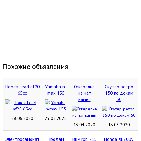
Похожие объявления
Honda Lead af20
Yamaha n-
Ожерелье
Скутер ретро
65cc
max 155
из нат
150 по докам
камня
50
28.06.2020
29.05.2020
13.04.2020
18.03.2020
Электросамокат
Продам
BRP rxp 215
Honda XL700V