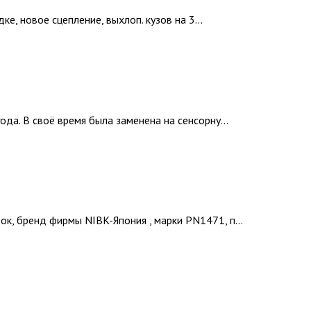
е, новое сцепление, выхлоп. кузов на 3...
да. В своё время была заменена на сенсорну...
, бренд фирмы NIBK-Япония , марки PN1471, п...