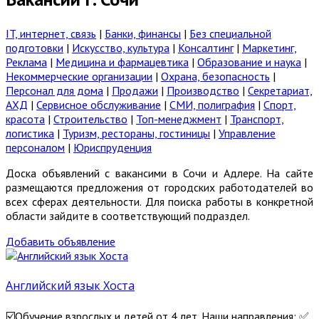
IT, интернет, связь
|
Банки, финансы
|
Без специальной
подготовки
|
Искусство, культура
|
Консалтинг
|
Маркетинг,
Реклама
|
Медицина и фармацевтика
|
Образование и наука
|
Некоммерческие организации
|
Охрана, безопасность
|
Персонал для дома
|
Продажи
|
Производство
|
Секретариат,
АХД
|
Сервисное обслуживание
|
СМИ, полиграфия
|
Спорт,
красота
|
Строительство
|
Топ-менеджмент
|
Транспорт,
логистика
|
Туризм, рестораны, гостиницы
|
Управление
персоналом
|
Юриспруденция
Доска объявлений с вакансими в Сочи и Адлере. На сайте
размещаются предложения от городских работодателей во
всех сферах деятельности. Для поиска работы в конкретной
области зайдите в соответствующий подраздел.
Добавить объявление
Английский язык Хоста
☑️Обучение взрослых и детей от 4 лет. Наши направления: ✅