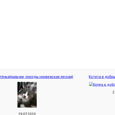
ёнка(мальчик, породы норвежская лесная)
Котята в добры
2
29.07.2020