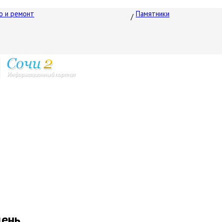
о и ремонт
Памятники
день