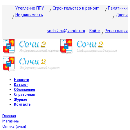
Утепление ППУ
Строительство и ремонт
Памятники
Недвижимость
Двери
sochi2.ru@yandex.ru
Войти
Регистрация
Новости
Каталог
Объявления
Справочная
Журнал
Контакты
Главная
Магазины
Оптика (очки)