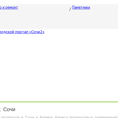
о и ремонт
Памятники
. Сочи
продуктов в Сочи и Адлере. Адреса продуктовых супермаркето