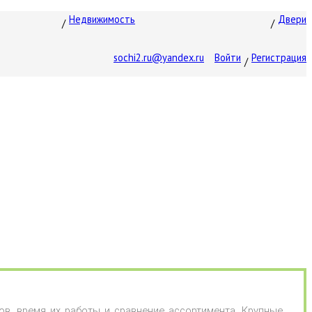
Недвижимость
Двери
sochi2.ru@yandex.ru
Войти
Регистрация
в, время их работы и сравнение ассортимента. Крупные