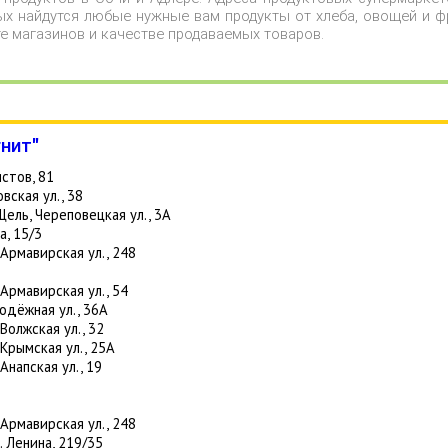
ых найдутся любые нужные вам продукты от хлеба, овощей и ф
те магазинов и качестве продаваемых товаров.
нит"
стов, 81
вская ул., 38
Щель, Череповецкая ул., 3А
а, 15/3
 Армавирская ул., 248
 Армавирская ул., 54
лодёжная ул., 36А
Волжская ул., 32
 Крымская ул., 25А
Анапская ул., 19
 Армавирская ул., 248
. Ленина, 219/35