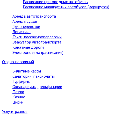
Расписание пригородных автобусов
Расписание маршрутных автобусов (маршруток)
Аренда автотранспорта
Аренда судов
Грузоперевозки
Логистика
Такси, пассажироперевозки
Эвакуатор автотранспорта
Канатные дороги
Электропоезда (расписание)
Отдых пассивный
Билетные кассы
Санатории, пансионаты
Турфирмы
Океанариумы, дельфинарии
Пляжи
Казино
Цирки
Услуги, разное