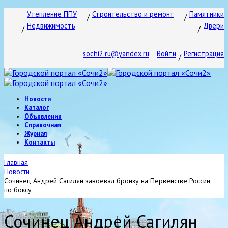
Утепление ППУ
Строительство и ремонт
Памятники
Недвижимость
Двери
sochi2.ru@yandex.ru
Войти
Регистрация
Новости
Каталог
Объявления
Справочная
Журнал
Контакты
Главная
Новости
Сочинец Андрей Сагилян завоевал бронзу на Первенстве России
по боксу
Сочинец Андрей Сагилян