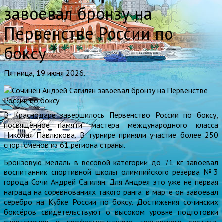
завоевал бронзу на
Первенстве России по
боксу
Пятница, 19 июня 2026.
В Краснодаре завершилось Первенство России по боксу,
посвящённое памяти мастера международного класса
Николая Павлюкова. В турнире приняли участие более 250
спортсменов из 61 региона страны.
Бронзовую медаль в весовой категории до 71 кг завоевал
воспитанник спортивной школы олимпийского резерва №3
города Сочи Андрей Сагилян. Для Андрея это уже не первая
награда на соревнованиях такого ранга: в марте он завоевал
серебро на Кубке России по боксу. Достижения сочинских
боксёров свидетельствуют о высоком уровне подготовки
спортсменов и профессионализме тренерского состава,