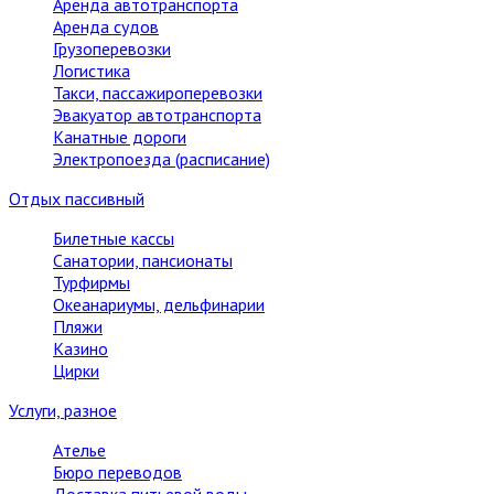
Аренда автотранспорта
Аренда судов
Грузоперевозки
Логистика
Такси, пассажироперевозки
Эвакуатор автотранспорта
Канатные дороги
Электропоезда (расписание)
Отдых пассивный
Билетные кассы
Санатории, пансионаты
Турфирмы
Океанариумы, дельфинарии
Пляжи
Казино
Цирки
Услуги, разное
Ателье
Бюро переводов