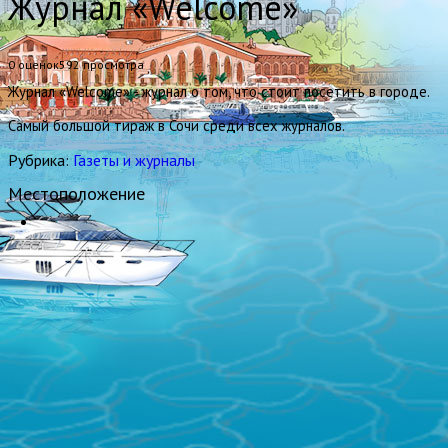
Журнал «Welcome»
0 оценок
592
просмотра
Журнал «Welcome» - журнал о том, что стоит посетить в городе.
Самый большой тираж в Сочи среди всех журналов.
Рубрика:
Газеты и журналы
Местоположение